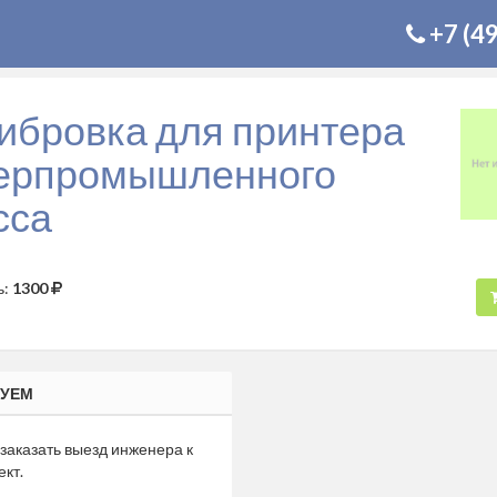
+7 (4
ибровка для принтера
ерпромышленного
сса
ь:
1300
УЕМ
заказать выезд инженера к
ект.