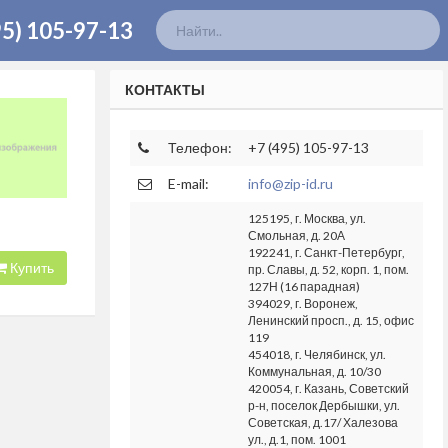
95) 105-97-13
КОНТАКТЫ
Телефон:
+7 (495) 105-97-13
E-mail:
info@zip-id.ru
125195, г. Москва, ул.
Смольная, д. 20А
192241, г. Санкт-Петербург,
Купить
пр. Славы, д. 52, корп. 1, пом.
127Н (16 парадная)
394029, г. Воронеж,
Ленинский просп., д. 15, офис
119
454018, г. Челябинск, ул.
Коммунальная, д. 10/30
420054, г. Казань, Советский
р-н, поселок Дербышки, ул.
Советская, д.17/ Халезова
ул., д.1, пом. 1001