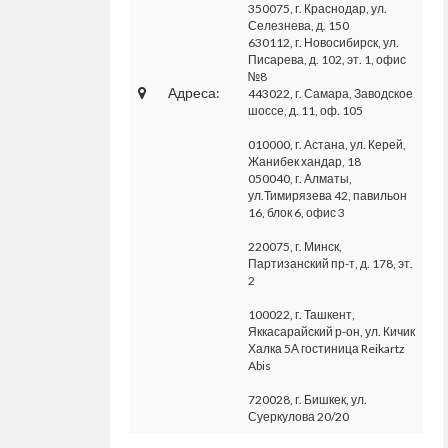
350075, г. Краснодар, ул.
Селезнева, д. 150
630112, г. Новосибирск, ул.
Писарева, д. 102, эт. 1, офис
№8
Адреса:
443022, г. Самара, Заводское
шоссе, д. 11, оф. 105
010000, г. Астана, ул. Керей,
Жанибек хандар, 18
050040, г. Алматы,
ул.Тимирязева 42, павильон
16, блок 6, офис 3
220075, г. Минск,
Партизанский пр-т, д. 178, эт.
2
100022, г. Ташкент,
Яккасарайский р-он, ул. Кичик
Халка 5А гостиница Reikartz
Abis
720028, г. Бишкек, ул.
Суеркулова 20/20