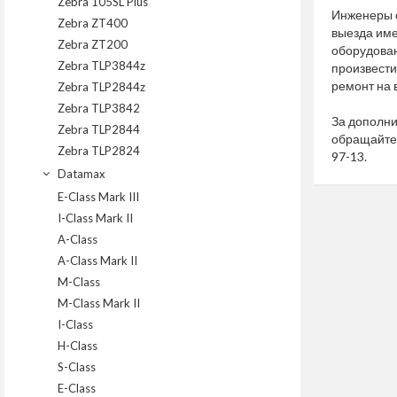
Zebra 105SL Plus
Инженеры с
Zebra ZT400
выезда им
Zebra ZT200
оборудован
Zebra TLP3844z
произвест
ремонт на 
Zebra TLP2844z
Zebra TLP3842
За дополн
Zebra TLP2844
обращайте
Zebra TLP2824
97-13
.
Datamax
E-Class Mark III
I-Class Mark II
A-Class
A-Class Mark II
M-Class
M-Class Mark II
I-Class
H-Class
S-Class
E-Class