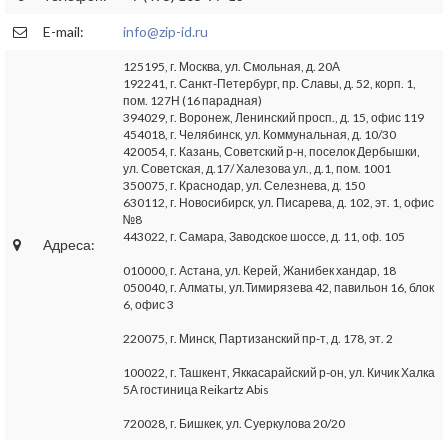
E-mail:
info@zip-id.ru
125195, г. Москва, ул. Смольная, д. 20А
192241, г. Санкт-Петербург, пр. Славы, д. 52, корп. 1,
пом. 127Н (16 парадная)
394029, г. Воронеж, Ленинский просп., д. 15, офис 119
454018, г. Челябинск, ул. Коммунальная, д. 10/30
420054, г. Казань, Советский р-н, поселок Дербышки,
ул. Советская, д.17/ Халезова ул., д.1, пом. 1001
350075, г. Краснодар, ул. Селезнева, д. 150
630112, г. Новосибирск, ул. Писарева, д. 102, эт. 1, офис
№8
443022, г. Самара, Заводское шоссе, д. 11, оф. 105
Адреса:
010000, г. Астана, ул. Керей, Жанибек хандар, 18
050040, г. Алматы, ул.Тимирязева 42, павильон 16, блок
6, офис 3
220075, г. Минск, Партизанский пр-т, д. 178, эт. 2
100022, г. Ташкент, Яккасарайский р-он, ул. Кичик Халка
5А гостиница Reikartz Abis
720028, г. Бишкек, ул. Суеркулова 20/20