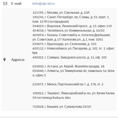
E-mail:
info@zip-id.ru
125195, г. Москва, ул. Смольная, д. 20А
192241, г. Санкт-Петербург, пр. Славы, д. 52, корп. 1,
пом. 127Н (16 парадная)
394029, г. Воронеж, Ленинский просп., д. 15, офис 119
454018, г. Челябинск, ул. Коммунальная, д. 10/30
420054, г. Казань, Советский р-н, поселок Дербышки,
ул. Советская, д.17/ Халезова ул., д.1, пом. 1001
350075, г. Краснодар, ул. Селезнева, д. 150
630112, г. Новосибирск, ул. Писарева, д. 102, эт. 1, офис
№8
443022, г. Самара, Заводское шоссе, д. 11, оф. 105
Адреса:
010000, г. Астана, ул. Керей, Жанибек хандар, 18
050040, г. Алматы, ул.Тимирязева 42, павильон 16, блок
6, офис 3
220075, г. Минск, Партизанский пр-т, д. 178, эт. 2
100022, г. Ташкент, Яккасарайский р-он, ул. Кичик Халка
5А гостиница Reikartz Abis
720028, г. Бишкек, ул. Суеркулова 20/20