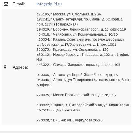
E-mail:
info@zip-id.ru
125195, г. Москва, ул. Смольная, д. 20А
192241, г. Санкт-Петербург, пр. Славы, д. 52, корп. 1,
пом. 127Н (16 парадная)
394029, г. Воронеж, Ленинский просп., д. 15, офис 119
454018, г. Челябинск, ул. Коммунальная, д. 10/30
420054, г. Казань, Советский р-н, поселок Дербышки,
ул. Советская, д.17/ Халезова ул., д.1, пом. 1001
350075, г. Краснодар, ул. Селезнева, д. 150
630112, г. Новосибирск, ул. Писарева, д. 102, эт. 1, офис
№8
443022, г. Самара, Заводское шоссе, д. 11, оф. 105
Адреса:
010000, г. Астана, ул. Керей, Жанибек хандар, 18
050040, г. Алматы, ул.Тимирязева 42, павильон 16, блок
6, офис 3
220075, г. Минск, Партизанский пр-т, д. 178, эт. 2
100022, г. Ташкент, Яккасарайский р-он, ул. Кичик Халка
5А гостиница Reikartz Abis
720028, г. Бишкек, ул. Суеркулова 20/20