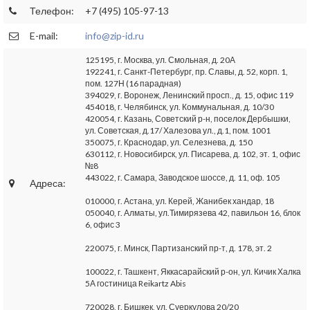
Телефон:
+7 (495) 105-97-13
E-mail:
info@zip-id.ru
125195, г. Москва, ул. Смольная, д. 20А
192241, г. Санкт-Петербург, пр. Славы, д. 52, корп. 1,
пом. 127Н (16 парадная)
394029, г. Воронеж, Ленинский просп., д. 15, офис 119
454018, г. Челябинск, ул. Коммунальная, д. 10/30
420054, г. Казань, Советский р-н, поселок Дербышки,
ул. Советская, д.17/ Халезова ул., д.1, пом. 1001
350075, г. Краснодар, ул. Селезнева, д. 150
630112, г. Новосибирск, ул. Писарева, д. 102, эт. 1, офис
№8
443022, г. Самара, Заводское шоссе, д. 11, оф. 105
Адреса:
010000, г. Астана, ул. Керей, Жанибек хандар, 18
050040, г. Алматы, ул.Тимирязева 42, павильон 16, блок
6, офис 3
220075, г. Минск, Партизанский пр-т, д. 178, эт. 2
100022, г. Ташкент, Яккасарайский р-он, ул. Кичик Халка
5А гостиница Reikartz Abis
720028, г. Бишкек, ул. Суеркулова 20/20