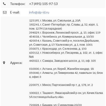
Телефон:
+7 (495) 105-97-13
E-mail:
info@zip-id.ru
125195, г. Москва, ул. Смольная, д. 20А
192241, г. Санкт-Петербург, пр. Славы, д. 52, корп. 1,
пом. 127Н (16 парадная)
394029, г. Воронеж, Ленинский просп., д. 15, офис 119
454018, г. Челябинск, ул. Коммунальная, д. 10/30
420054, г. Казань, Советский р-н, поселок Дербышки,
ул. Советская, д.17/ Халезова ул., д.1, пом. 1001
350075, г. Краснодар, ул. Селезнева, д. 150
630112, г. Новосибирск, ул. Писарева, д. 102, эт. 1, офис
№8
443022, г. Самара, Заводское шоссе, д. 11, оф. 105
Адреса:
010000, г. Астана, ул. Керей, Жанибек хандар, 18
050040, г. Алматы, ул.Тимирязева 42, павильон 16, блок
6, офис 3
220075, г. Минск, Партизанский пр-т, д. 178, эт. 2
100022, г. Ташкент, Яккасарайский р-он, ул. Кичик Халка
5А гостиница Reikartz Abis
720028, г. Бишкек, ул. Суеркулова 20/20