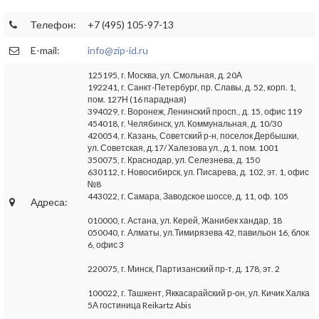
Телефон:
+7 (495) 105-97-13
E-mail:
info@zip-id.ru
125195, г. Москва, ул. Смольная, д. 20А
192241, г. Санкт-Петербург, пр. Славы, д. 52, корп. 1,
пом. 127Н (16 парадная)
394029, г. Воронеж, Ленинский просп., д. 15, офис 119
454018, г. Челябинск, ул. Коммунальная, д. 10/30
420054, г. Казань, Советский р-н, поселок Дербышки,
ул. Советская, д.17/ Халезова ул., д.1, пом. 1001
350075, г. Краснодар, ул. Селезнева, д. 150
630112, г. Новосибирск, ул. Писарева, д. 102, эт. 1, офис
№8
443022, г. Самара, Заводское шоссе, д. 11, оф. 105
Адреса:
010000, г. Астана, ул. Керей, Жанибек хандар, 18
050040, г. Алматы, ул.Тимирязева 42, павильон 16, блок
6, офис 3
220075, г. Минск, Партизанский пр-т, д. 178, эт. 2
100022, г. Ташкент, Яккасарайский р-он, ул. Кичик Халка
5А гостиница Reikartz Abis