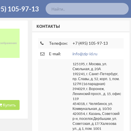
95) 105-97-13
КОНТАКТЫ
Телефон:
+7 (495) 105-97-13
E-mail:
info@zip-id.ru
125195, г. Москва, ул.
Смольная, д. 20А
192241, г. Санкт-Петербург,
пр. Славы, д. 52, корп. 1, пом.
127Н (16 парадная)
394029, г. Воронеж,
Ленинский просп., д. 15, офис
119
454018, г. Челябинск, ул.
Купить
Коммунальная, д. 10/30
420054, г. Казань, Советский
р-н, поселок Дербышки, ул.
Советская, д.17/ Халезова
ул., д.1, пом. 1001