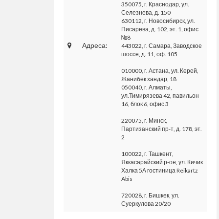
350075, г. Краснодар, ул.
Селезнева, д. 150
630112, г. Новосибирск, ул.
Писарева, д. 102, эт. 1, офис
№8
Адреса:
443022, г. Самара, Заводское
шоссе, д. 11, оф. 105
010000, г. Астана, ул. Керей,
Жанибек хандар, 18
050040, г. Алматы,
ул.Тимирязева 42, павильон
16, блок 6, офис 3
220075, г. Минск,
Партизанский пр-т, д. 178, эт.
2
100022, г. Ташкент,
Яккасарайский р-он, ул. Кичик
Халка 5А гостиница Reikartz
Abis
720028, г. Бишкек, ул.
Суеркулова 20/20