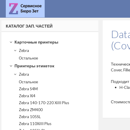
КАТАЛОГ ЗАП. ЧАСТЕЙ
Dat
(Cov
Карточные принтеры
Zebra
Остальное
Техничес
Принтеры этикеток
Cover, Fill
Zebra
Подходит 
Остальное
H-Cla
Zebra S4M
Zebra Xi4
Стоимост
Zebra 140-170-220 XiIII Plus
Zebra ZM400
Zebra 105SL
Zebra 110XiIII Plus