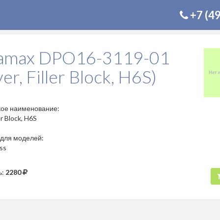
+7 (4
amax DPO16-3119-01
er, Filler Block, H6S)
кое наименование:
er Block, H6S
для моделей:
ss
ь:
2280