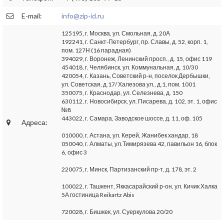
E-mail:
info@zip-id.ru
125195, г. Москва, ул. Смольная, д. 20А
192241, г. Санкт-Петербург, пр. Славы, д. 52, корп. 1,
пом. 127Н (16 парадная)
394029, г. Воронеж, Ленинский просп., д. 15, офис 119
454018, г. Челябинск, ул. Коммунальная, д. 10/30
420054, г. Казань, Советский р-н, поселок Дербышки,
ул. Советская, д.17/ Халезова ул., д.1, пом. 1001
350075, г. Краснодар, ул. Селезнева, д. 150
630112, г. Новосибирск, ул. Писарева, д. 102, эт. 1, офис
№8
443022, г. Самара, Заводское шоссе, д. 11, оф. 105
Адреса:
010000, г. Астана, ул. Керей, Жанибек хандар, 18
050040, г. Алматы, ул.Тимирязева 42, павильон 16, блок
6, офис 3
220075, г. Минск, Партизанский пр-т, д. 178, эт. 2
100022, г. Ташкент, Яккасарайский р-он, ул. Кичик Халка
5А гостиница Reikartz Abis
720028, г. Бишкек, ул. Суеркулова 20/20