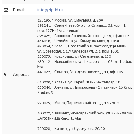
E-mail:
info@zip-id.ru
125195, г. Москва, ул. Смольная, д. 20А
192241, г. Санкт-Петербург, пр. Славы, д. 52, корп. 1,
пом. 127Н (16 парадная)
394029, г. Воронеж, Ленинский просп., д. 15, офис 119
454018, г. Челябинск, ул. Коммунальная, д. 10/30
420054, г. Казань, Советский р-н, поселок Дербышки,
ул. Советская, д.17/ Халезова ул., д.1, пом. 1001
350075, г. Краснодар, ул. Селезнева, д. 150
630112, г. Новосибирск, ул. Писарева, д. 102, эт. 1, офис
№8
443022, г. Самара, Заводское шоссе, д. 11, оф. 105
Адреса:
010000, г. Астана, ул. Керей, Жанибек хандар, 18
050040, г. Алматы, ул.Тимирязева 42, павильон 16, блок
6, офис 3
220075, г. Минск, Партизанский пр-т, д. 178, эт. 2
100022, г. Ташкент, Яккасарайский р-он, ул. Кичик Халка
5А гостиница Reikartz Abis
720028, г. Бишкек, ул. Суеркулова 20/20