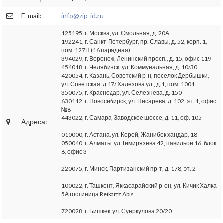
E-mail:
info@zip-id.ru
125195, г. Москва, ул. Смольная, д. 20А
192241, г. Санкт-Петербург, пр. Славы, д. 52, корп. 1,
пом. 127Н (16 парадная)
394029, г. Воронеж, Ленинский просп., д. 15, офис 119
454018, г. Челябинск, ул. Коммунальная, д. 10/30
420054, г. Казань, Советский р-н, поселок Дербышки,
ул. Советская, д.17/ Халезова ул., д.1, пом. 1001
350075, г. Краснодар, ул. Селезнева, д. 150
630112, г. Новосибирск, ул. Писарева, д. 102, эт. 1, офис
№8
443022, г. Самара, Заводское шоссе, д. 11, оф. 105
Адреса:
010000, г. Астана, ул. Керей, Жанибек хандар, 18
050040, г. Алматы, ул.Тимирязева 42, павильон 16, блок
6, офис 3
220075, г. Минск, Партизанский пр-т, д. 178, эт. 2
100022, г. Ташкент, Яккасарайский р-он, ул. Кичик Халка
5А гостиница Reikartz Abis
720028, г. Бишкек, ул. Суеркулова 20/20