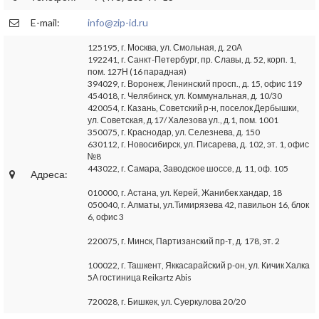
E-mail:
info@zip-id.ru
125195, г. Москва, ул. Смольная, д. 20А
192241, г. Санкт-Петербург, пр. Славы, д. 52, корп. 1,
пом. 127Н (16 парадная)
394029, г. Воронеж, Ленинский просп., д. 15, офис 119
454018, г. Челябинск, ул. Коммунальная, д. 10/30
420054, г. Казань, Советский р-н, поселок Дербышки,
ул. Советская, д.17/ Халезова ул., д.1, пом. 1001
350075, г. Краснодар, ул. Селезнева, д. 150
630112, г. Новосибирск, ул. Писарева, д. 102, эт. 1, офис
№8
443022, г. Самара, Заводское шоссе, д. 11, оф. 105
Адреса:
010000, г. Астана, ул. Керей, Жанибек хандар, 18
050040, г. Алматы, ул.Тимирязева 42, павильон 16, блок
6, офис 3
220075, г. Минск, Партизанский пр-т, д. 178, эт. 2
100022, г. Ташкент, Яккасарайский р-он, ул. Кичик Халка
5А гостиница Reikartz Abis
720028, г. Бишкек, ул. Суеркулова 20/20