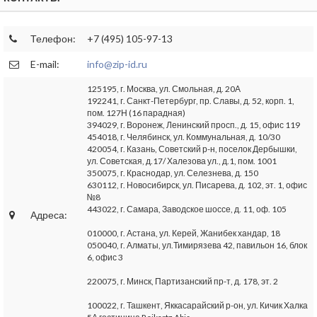
Телефон:
+7 (495) 105-97-13
E-mail:
info@zip-id.ru
125195, г. Москва, ул. Смольная, д. 20А
192241, г. Санкт-Петербург, пр. Славы, д. 52, корп. 1,
пом. 127Н (16 парадная)
394029, г. Воронеж, Ленинский просп., д. 15, офис 119
454018, г. Челябинск, ул. Коммунальная, д. 10/30
420054, г. Казань, Советский р-н, поселок Дербышки,
ул. Советская, д.17/ Халезова ул., д.1, пом. 1001
350075, г. Краснодар, ул. Селезнева, д. 150
630112, г. Новосибирск, ул. Писарева, д. 102, эт. 1, офис
№8
443022, г. Самара, Заводское шоссе, д. 11, оф. 105
Адреса:
010000, г. Астана, ул. Керей, Жанибек хандар, 18
050040, г. Алматы, ул.Тимирязева 42, павильон 16, блок
6, офис 3
220075, г. Минск, Партизанский пр-т, д. 178, эт. 2
100022, г. Ташкент, Яккасарайский р-он, ул. Кичик Халка