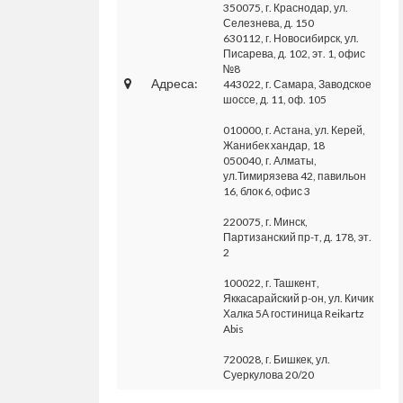
350075, г. Краснодар, ул.
Селезнева, д. 150
630112, г. Новосибирск, ул.
Писарева, д. 102, эт. 1, офис
№8
Адреса:
443022, г. Самара, Заводское
шоссе, д. 11, оф. 105
010000, г. Астана, ул. Керей,
Жанибек хандар, 18
050040, г. Алматы,
ул.Тимирязева 42, павильон
16, блок 6, офис 3
220075, г. Минск,
Партизанский пр-т, д. 178, эт.
2
100022, г. Ташкент,
Яккасарайский р-он, ул. Кичик
Халка 5А гостиница Reikartz
Abis
720028, г. Бишкек, ул.
Суеркулова 20/20