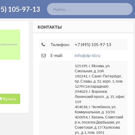
95) 105-97-13
КОНТАКТЫ
Телефон:
+7 (495) 105-97-13
E-mail:
info@zip-id.ru
125195, г. Москва, ул.
Смольная, д. 20А
192241, г. Санкт-Петербург,
пр. Славы, д. 52, корп. 1, пом.
127Н (16 парадная)
394029, г. Воронеж,
Ленинский просп., д. 15, офис
Купить
119
454018, г. Челябинск, ул.
Коммунальная, д. 10/30
420054, г. Казань, Советский
р-н, поселок Дербышки, ул.
Советская, д.17/ Халезова
ул., д.1, пом. 1001