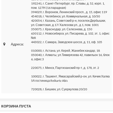
192241, г. Санкт-Петербург, пр. Славы, д. 52, корп. 1,
пом. 127Н (16 парадная)
394029, г. Воронеж, Ленинский просп., д. 15, офис 119
454018, г. Челябинск, ул. Коммунальная, д. 10/30
420054, г. Казань, Советский р-н, поселок Дербышки,
ул. Советская, д.17/ Халезова ул., д.1, пом. 1001
350075, г. Краснодар, ул. Селезнева, д. 150
630112, г. Новосибирск, ул. Писарева, д. 102, эт. 1, офис
№8
443022, г. Самара, Заводское шоссе, д. 11, оф. 105
Адреса:
010000, г. Астана, ул. Керей, Жанибек хандар, 18
050040, г. Алматы, ул.Тимирязева 42, павильон 16, блок
6, офис 3
220075, г. Минск, Партизанский пр-т, д. 178, эт. 2
100022, г. Ташкент, Яккасарайский р-он, ул. Кичик Халка
5А гостиница Reikartz Abis
720028, г. Бишкек, ул. Суеркулова 20/20
КОРЗИНА ПУСТА