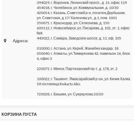
394029, г. Воронеж, Ленинский просп., д. 15, офис 119
454018, г. Челябинск, ул. Коммунальная, д. 10/30
420054, г. Казань, Советский р-н, поселок Дербышки,
ул. Советская, д.17/ Халезова ул., д.1, пом. 1001
350075, г. Краснодар, ул. Селезнева, д. 150
630112, г. Новосибирск, ул. Писарева, д. 102, эт. 1, офис
№8
443022, г. Самара, Заводское шоссе, д. 11, оф. 105
Адреса:
010000, г. Астана, ул. Керей, Жанибек хандар, 18
050040, г. Алматы, ул.Тимирязева 42, павильон 16, блок
6, офис 3
220075, г. Минск, Партизанский пр-т, д. 178, эт. 2
100022, г. Ташкент, Яккасарайский р-он, ул. Кичик Халка
5А гостиница Reikartz Abis
720028, г. Бишкек, ул. Суеркулова 20/20
КОРЗИНА ПУСТА