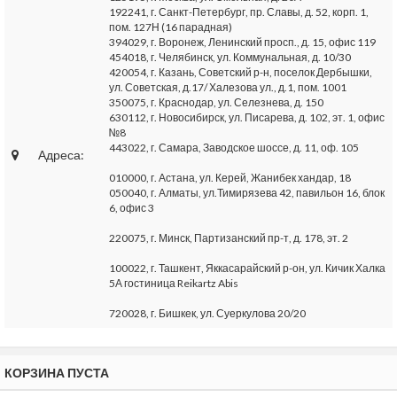
192241, г. Санкт-Петербург, пр. Славы, д. 52, корп. 1,
пом. 127Н (16 парадная)
394029, г. Воронеж, Ленинский просп., д. 15, офис 119
454018, г. Челябинск, ул. Коммунальная, д. 10/30
420054, г. Казань, Советский р-н, поселок Дербышки,
ул. Советская, д.17/ Халезова ул., д.1, пом. 1001
350075, г. Краснодар, ул. Селезнева, д. 150
630112, г. Новосибирск, ул. Писарева, д. 102, эт. 1, офис
№8
443022, г. Самара, Заводское шоссе, д. 11, оф. 105
Адреса:
010000, г. Астана, ул. Керей, Жанибек хандар, 18
050040, г. Алматы, ул.Тимирязева 42, павильон 16, блок
6, офис 3
220075, г. Минск, Партизанский пр-т, д. 178, эт. 2
100022, г. Ташкент, Яккасарайский р-он, ул. Кичик Халка
5А гостиница Reikartz Abis
720028, г. Бишкек, ул. Суеркулова 20/20
КОРЗИНА ПУСТА