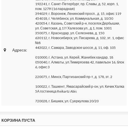
192241, г. Санкт-Петербург, пр. Славы, д. 52, корп. 1,
пом. 127Н (16 парадная)
394029, г. Воронеж, Ленинский просп., д. 15, офис 119
454018, г. Челябинск, ул. Коммунальная, д. 10/30
420054, г. Казань, Советский р-н, поселок Дербышки,
ул. Советская, д.17/ Халезова ул., д.1, пом. 1001
350075, г. Краснодар, ул. Селезнева, д. 150
630112, г. Новосибирск, ул. Писарева, д. 102, эт. 1, офис
№8
443022, г. Самара, Заводское шоссе, д. 11, оф. 105
Адреса:
010000, г. Астана, ул. Керей, Жанибек хандар, 18
050040, г. Алматы, ул.Тимирязева 42, павильон 16, блок
6, офис 3
220075, г. Минск, Партизанский пр-т, д. 178, эт. 2
100022, г. Ташкент, Яккасарайский р-он, ул. Кичик Халка
5А гостиница Reikartz Abis
720028, г. Бишкек, ул. Суеркулова 20/20
КОРЗИНА ПУСТА