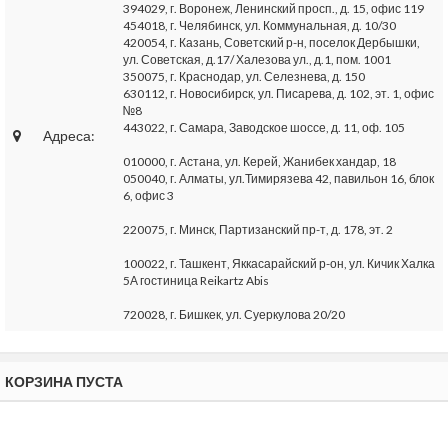
394029, г. Воронеж, Ленинский просп., д. 15, офис 119
454018, г. Челябинск, ул. Коммунальная, д. 10/30
420054, г. Казань, Советский р-н, поселок Дербышки,
ул. Советская, д.17/ Халезова ул., д.1, пом. 1001
350075, г. Краснодар, ул. Селезнева, д. 150
630112, г. Новосибирск, ул. Писарева, д. 102, эт. 1, офис
№8
443022, г. Самара, Заводское шоссе, д. 11, оф. 105
Адреса:
010000, г. Астана, ул. Керей, Жанибек хандар, 18
050040, г. Алматы, ул.Тимирязева 42, павильон 16, блок
6, офис 3
220075, г. Минск, Партизанский пр-т, д. 178, эт. 2
100022, г. Ташкент, Яккасарайский р-он, ул. Кичик Халка
5А гостиница Reikartz Abis
720028, г. Бишкек, ул. Суеркулова 20/20
КОРЗИНА ПУСТА