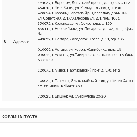
394029, г. Воронеж, Ленинский просп., д. 15, офис 119
454018, г. Челябинск, ул. Коммунальная, д. 10/30
420054, г. Казань, Советский р-н, поселок Дербышки,
ул. Советская, д.17/ Халезова ул., д.1, пом. 1001
350075, г. Краснодар, ул. Селезнева, д. 150
630112, г. Новосибирск, ул. Писарева, д. 102, эт. 1, офис
№8
443022, г. Самара, Заводское шоссе, д. 11, оф. 105
Адреса:
010000, г. Астана, ул. Керей, Жанибек хандар, 18
050040, г. Алматы, ул.Тимирязева 42, павильон 16, блок
6, офис 3
220075, г. Минск, Партизанский пр-т, д. 178, эт. 2
100022, г. Ташкент, Яккасарайский р-он, ул. Кичик Халка
5А гостиница Reikartz Abis
720028, г. Бишкек, ул. Суеркулова 20/20
КОРЗИНА ПУСТА