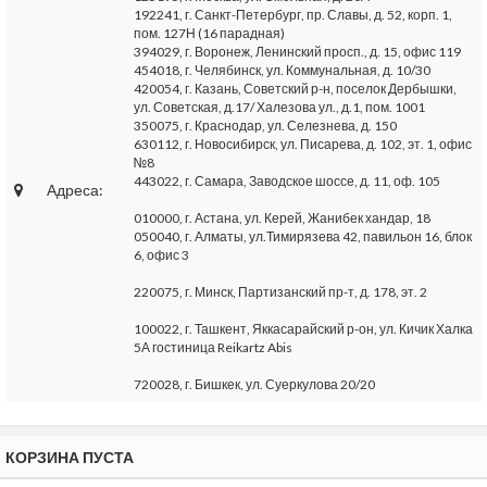
192241, г. Санкт-Петербург, пр. Славы, д. 52, корп. 1,
пом. 127Н (16 парадная)
394029, г. Воронеж, Ленинский просп., д. 15, офис 119
454018, г. Челябинск, ул. Коммунальная, д. 10/30
420054, г. Казань, Советский р-н, поселок Дербышки,
ул. Советская, д.17/ Халезова ул., д.1, пом. 1001
350075, г. Краснодар, ул. Селезнева, д. 150
630112, г. Новосибирск, ул. Писарева, д. 102, эт. 1, офис
№8
443022, г. Самара, Заводское шоссе, д. 11, оф. 105
Адреса:
010000, г. Астана, ул. Керей, Жанибек хандар, 18
050040, г. Алматы, ул.Тимирязева 42, павильон 16, блок
6, офис 3
220075, г. Минск, Партизанский пр-т, д. 178, эт. 2
100022, г. Ташкент, Яккасарайский р-он, ул. Кичик Халка
5А гостиница Reikartz Abis
720028, г. Бишкек, ул. Суеркулова 20/20
КОРЗИНА ПУСТА