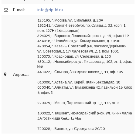
E-mail:
info@zip-id.ru
125195, г. Москва, ул. Смольная, д. 20А
192241, г. Санкт-Петербург, пр. Славы, д. 52, корп. 1,
пом. 127Н (16 парадная)
394029, г. Воронеж, Ленинский просп., д. 15, офис 119
454018, г. Челябинск, ул. Коммунальная, д. 10/30
420054, г. Казань, Советский р-н, поселок Дербышки,
ул. Советская, д.17/ Халезова ул., д.1, пом. 1001
350075, г. Краснодар, ул. Селезнева, д. 150
630112, г. Новосибирск, ул. Писарева, д. 102, эт. 1, офис
№8
443022, г. Самара, Заводское шоссе, д. 11, оф. 105
Адреса:
010000, г. Астана, ул. Керей, Жанибек хандар, 18
050040, г. Алматы, ул.Тимирязева 42, павильон 16, блок
6, офис 3
220075, г. Минск, Партизанский пр-т, д. 178, эт. 2
100022, г. Ташкент, Яккасарайский р-он, ул. Кичик Халка
5А гостиница Reikartz Abis
720028, г. Бишкек, ул. Суеркулова 20/20