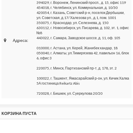
394029, г. Воронеж, Ленинский просп., д. 15, офис 119
454018, г. Челябинск, ул. Коммунальная, д. 10/30
420054, г. Казань, Советский р-н, поселок Дербышки,
ул. Советская, д.17/ Халезова ул., д.1, пом. 1001
350075, г. Краснодар, ул. Селезнева, д. 150
630112, г. Новосибирск, ул. Писарева, д. 102, эт. 1, офис
№8
443022, г. Самара, Заводское шоссе, д. 11, оф. 105
Адреса:
010000, г. Астана, ул. Керей, Жанибек хандар, 18
050040, г. Алматы, ул.Тимирязева 42, павильон 16, блок
6, офис 3
220075, г. Минск, Партизанский пр-т, д. 178, эт. 2
100022, г. Ташкент, Яккасарайский р-он, ул. Кичик Халка
5А гостиница Reikartz Abis
720028, г. Бишкек, ул. Суеркулова 20/20
КОРЗИНА ПУСТА