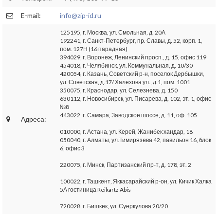
E-mail:
info@zip-id.ru
125195, г. Москва, ул. Смольная, д. 20А
192241, г. Санкт-Петербург, пр. Славы, д. 52, корп. 1,
пом. 127Н (16 парадная)
394029, г. Воронеж, Ленинский просп., д. 15, офис 119
454018, г. Челябинск, ул. Коммунальная, д. 10/30
420054, г. Казань, Советский р-н, поселок Дербышки,
ул. Советская, д.17/ Халезова ул., д.1, пом. 1001
350075, г. Краснодар, ул. Селезнева, д. 150
630112, г. Новосибирск, ул. Писарева, д. 102, эт. 1, офис
№8
443022, г. Самара, Заводское шоссе, д. 11, оф. 105
Адреса:
010000, г. Астана, ул. Керей, Жанибек хандар, 18
050040, г. Алматы, ул.Тимирязева 42, павильон 16, блок
6, офис 3
220075, г. Минск, Партизанский пр-т, д. 178, эт. 2
100022, г. Ташкент, Яккасарайский р-он, ул. Кичик Халка
5А гостиница Reikartz Abis
720028, г. Бишкек, ул. Суеркулова 20/20