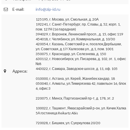
E-mail:
info@zip-id.ru
125195, г. Москва, ул. Смольная, д. 20А
192241, г. Санкт-Петербург, пр. Славы, д. 52, корп. 1,
пом. 127Н (16 парадная)
394029, г. Воронеж, Ленинский просп., д. 15, офис 119
454018, г. Челябинск, ул. Коммунальная, д. 10/30
420054, г. Казань, Советский р-н, поселок Дербышки,
ул. Советская, д.17/ Халезова ул., д.1, пом. 1001
350075, г. Краснодар, ул. Селезнева, д. 150
630112, г. Новосибирск, ул. Писарева, д. 102, эт. 1, офис
№8
443022, г. Самара, Заводское шоссе, д. 11, оф. 105
Адреса:
010000, г. Астана, ул. Керей, Жанибек хандар, 18
050040, г. Алматы, ул.Тимирязева 42, павильон 16, блок
6, офис 3
220075, г. Минск, Партизанский пр-т, д. 178, эт. 2
100022, г. Ташкент, Яккасарайский р-он, ул. Кичик Халка
5А гостиница Reikartz Abis
720028, г. Бишкек, ул. Суеркулова 20/20