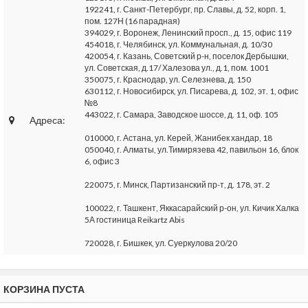
192241, г. Санкт-Петербург, пр. Славы, д. 52, корп. 1,
пом. 127Н (16 парадная)
394029, г. Воронеж, Ленинский просп., д. 15, офис 119
454018, г. Челябинск, ул. Коммунальная, д. 10/30
420054, г. Казань, Советский р-н, поселок Дербышки,
ул. Советская, д.17/ Халезова ул., д.1, пом. 1001
350075, г. Краснодар, ул. Селезнева, д. 150
630112, г. Новосибирск, ул. Писарева, д. 102, эт. 1, офис
№8
443022, г. Самара, Заводское шоссе, д. 11, оф. 105
Адреса:
010000, г. Астана, ул. Керей, Жанибек хандар, 18
050040, г. Алматы, ул.Тимирязева 42, павильон 16, блок
6, офис 3
220075, г. Минск, Партизанский пр-т, д. 178, эт. 2
100022, г. Ташкент, Яккасарайский р-он, ул. Кичик Халка
5А гостиница Reikartz Abis
720028, г. Бишкек, ул. Суеркулова 20/20
КОРЗИНА ПУСТА