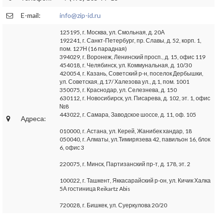
E-mail:
info@zip-id.ru
125195, г. Москва, ул. Смольная, д. 20А
192241, г. Санкт-Петербург, пр. Славы, д. 52, корп. 1,
пом. 127Н (16 парадная)
394029, г. Воронеж, Ленинский просп., д. 15, офис 119
454018, г. Челябинск, ул. Коммунальная, д. 10/30
420054, г. Казань, Советский р-н, поселок Дербышки,
ул. Советская, д.17/ Халезова ул., д.1, пом. 1001
350075, г. Краснодар, ул. Селезнева, д. 150
630112, г. Новосибирск, ул. Писарева, д. 102, эт. 1, офис
№8
443022, г. Самара, Заводское шоссе, д. 11, оф. 105
Адреса:
010000, г. Астана, ул. Керей, Жанибек хандар, 18
050040, г. Алматы, ул.Тимирязева 42, павильон 16, блок
6, офис 3
220075, г. Минск, Партизанский пр-т, д. 178, эт. 2
100022, г. Ташкент, Яккасарайский р-он, ул. Кичик Халка
5А гостиница Reikartz Abis
720028, г. Бишкек, ул. Суеркулова 20/20