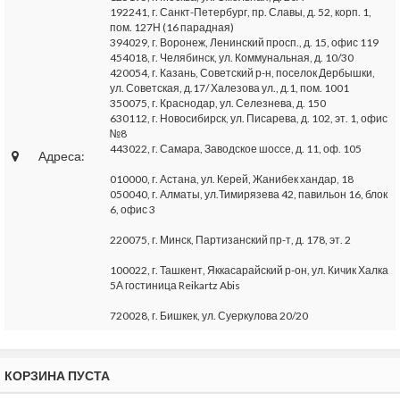
192241, г. Санкт-Петербург, пр. Славы, д. 52, корп. 1,
пом. 127Н (16 парадная)
394029, г. Воронеж, Ленинский просп., д. 15, офис 119
454018, г. Челябинск, ул. Коммунальная, д. 10/30
420054, г. Казань, Советский р-н, поселок Дербышки,
ул. Советская, д.17/ Халезова ул., д.1, пом. 1001
350075, г. Краснодар, ул. Селезнева, д. 150
630112, г. Новосибирск, ул. Писарева, д. 102, эт. 1, офис
№8
443022, г. Самара, Заводское шоссе, д. 11, оф. 105
Адреса:
010000, г. Астана, ул. Керей, Жанибек хандар, 18
050040, г. Алматы, ул.Тимирязева 42, павильон 16, блок
6, офис 3
220075, г. Минск, Партизанский пр-т, д. 178, эт. 2
100022, г. Ташкент, Яккасарайский р-он, ул. Кичик Халка
5А гостиница Reikartz Abis
720028, г. Бишкек, ул. Суеркулова 20/20
КОРЗИНА ПУСТА