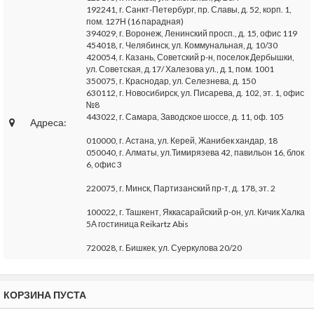
192241, г. Санкт-Петербург, пр. Славы, д. 52, корп. 1,
пом. 127Н (16 парадная)
394029, г. Воронеж, Ленинский просп., д. 15, офис 119
454018, г. Челябинск, ул. Коммунальная, д. 10/30
420054, г. Казань, Советский р-н, поселок Дербышки,
ул. Советская, д.17/ Халезова ул., д.1, пом. 1001
350075, г. Краснодар, ул. Селезнева, д. 150
630112, г. Новосибирск, ул. Писарева, д. 102, эт. 1, офис
№8
443022, г. Самара, Заводское шоссе, д. 11, оф. 105
Адреса:
010000, г. Астана, ул. Керей, Жанибек хандар, 18
050040, г. Алматы, ул.Тимирязева 42, павильон 16, блок
6, офис 3
220075, г. Минск, Партизанский пр-т, д. 178, эт. 2
100022, г. Ташкент, Яккасарайский р-он, ул. Кичик Халка
5А гостиница Reikartz Abis
720028, г. Бишкек, ул. Суеркулова 20/20
КОРЗИНА ПУСТА