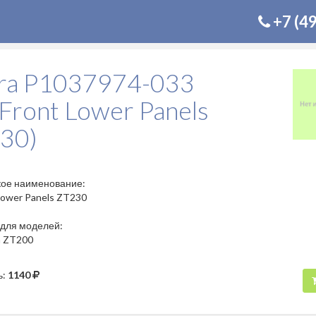
+7 (4
ra P1037974-033
 Front Lower Panels
30)
кое наименование:
 Lower Panels ZT230
для моделей:
a ZT200
ь:
1140