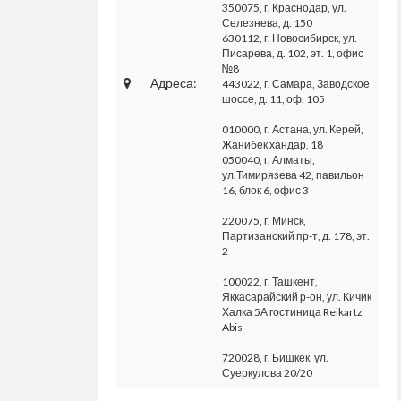
350075, г. Краснодар, ул.
Селезнева, д. 150
630112, г. Новосибирск, ул.
Писарева, д. 102, эт. 1, офис
№8
Адреса:
443022, г. Самара, Заводское
шоссе, д. 11, оф. 105
010000, г. Астана, ул. Керей,
Жанибек хандар, 18
050040, г. Алматы,
ул.Тимирязева 42, павильон
16, блок 6, офис 3
220075, г. Минск,
Партизанский пр-т, д. 178, эт.
2
100022, г. Ташкент,
Яккасарайский р-он, ул. Кичик
Халка 5А гостиница Reikartz
Abis
720028, г. Бишкек, ул.
Суеркулова 20/20