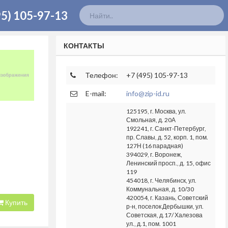
95) 105-97-13
КОНТАКТЫ
Телефон:
+7 (495) 105-97-13
E-mail:
info@zip-id.ru
125195, г. Москва, ул.
Смольная, д. 20А
192241, г. Санкт-Петербург,
пр. Славы, д. 52, корп. 1, пом.
127Н (16 парадная)
394029, г. Воронеж,
Ленинский просп., д. 15, офис
119
454018, г. Челябинск, ул.
Коммунальная, д. 10/30
420054, г. Казань, Советский
Купить
р-н, поселок Дербышки, ул.
Советская, д.17/ Халезова
ул., д.1, пом. 1001