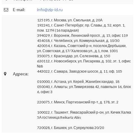
E-mail:
info@zip-id.ru
125195, г. Москва, ул. Смольная, д. 20А
192241, г. Санкт-Петербург, пр. Славы, д. 52, корп. 1,
пом. 127Н (16 парадная)
394029, г. Воронеж, Ленинский просп., д. 15, офис 119
454018, г. Челябинск, ул. Коммунальная, д. 10/30
420054, г. Казань, Советский р-н, поселок Дербышки,
ул. Советская, д.17/ Халезова ул., д.1, пом. 1001
350075, г. Краснодар, ул. Селезнева, д. 150
630112, г. Новосибирск, ул. Писарева, д. 102, эт. 1, офис
№8
443022, г. Самара, Заводское шоссе, д. 11, оф. 105
Адреса:
010000, г. Астана, ул. Керей, Жанибек хандар, 18
050040, г. Алматы, ул.Тимирязева 42, павильон 16, блок
6, офис 3
220075, г. Минск, Партизанский пр-т, д. 178, эт. 2
100022, г. Ташкент, Яккасарайский р-он, ул. Кичик Халка
5А гостиница Reikartz Abis
720028, г. Бишкек, ул. Суеркулова 20/20