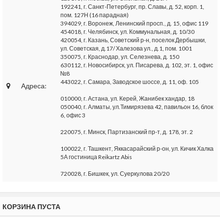
192241, г. Санкт-Петербург, пр. Славы, д. 52, корп. 1,
пом. 127Н (16 парадная)
394029, г. Воронеж, Ленинский просп., д. 15, офис 119
454018, г. Челябинск, ул. Коммунальная, д. 10/30
420054, г. Казань, Советский р-н, поселок Дербышки,
ул. Советская, д.17/ Халезова ул., д.1, пом. 1001
350075, г. Краснодар, ул. Селезнева, д. 150
630112, г. Новосибирск, ул. Писарева, д. 102, эт. 1, офис
№8
443022, г. Самара, Заводское шоссе, д. 11, оф. 105
Адреса:
010000, г. Астана, ул. Керей, Жанибек хандар, 18
050040, г. Алматы, ул.Тимирязева 42, павильон 16, блок
6, офис 3
220075, г. Минск, Партизанский пр-т, д. 178, эт. 2
100022, г. Ташкент, Яккасарайский р-он, ул. Кичик Халка
5А гостиница Reikartz Abis
720028, г. Бишкек, ул. Суеркулова 20/20
КОРЗИНА ПУСТА