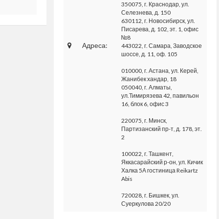
350075, г. Краснодар, ул.
Селезнева, д. 150
630112, г. Новосибирск, ул.
Писарева, д. 102, эт. 1, офис
№8
Адреса:
443022, г. Самара, Заводское
шоссе, д. 11, оф. 105
010000, г. Астана, ул. Керей,
Жанибек хандар, 18
050040, г. Алматы,
ул.Тимирязева 42, павильон
16, блок 6, офис 3
220075, г. Минск,
Партизанский пр-т, д. 178, эт.
2
100022, г. Ташкент,
Яккасарайский р-он, ул. Кичик
Халка 5А гостиница Reikartz
Abis
720028, г. Бишкек, ул.
Суеркулова 20/20