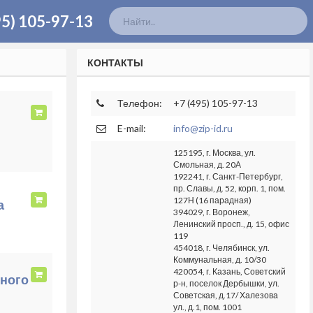
95) 105-97-13
КОНТАКТЫ
Телефон:
+7 (495) 105-97-13
E-mail:
info@zip-id.ru
125195, г. Москва, ул.
Смольная, д. 20А
192241, г. Санкт-Петербург,
пр. Славы, д. 52, корп. 1, пом.
127Н (16 парадная)
а
394029, г. Воронеж,
Ленинский просп., д. 15, офис
119
454018, г. Челябинск, ул.
Коммунальная, д. 10/30
420054, г. Казань, Советский
ного
р-н, поселок Дербышки, ул.
Советская, д.17/ Халезова
ул., д.1, пом. 1001